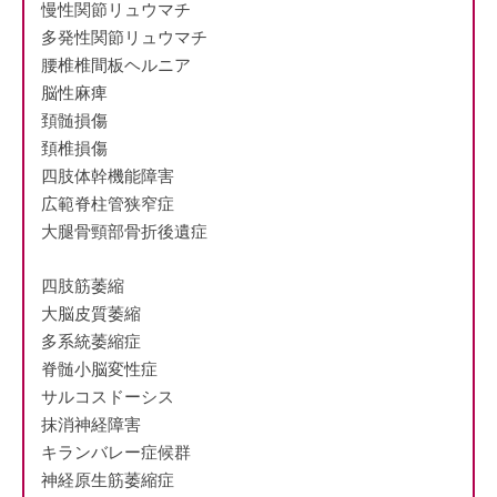
慢性関節リュウマチ
多発性関節リュウマチ
腰椎椎間板ヘルニア
脳性麻痺
頚髄損傷
頚椎損傷
四肢体幹機能障害
広範脊柱管狭窄症
大腿骨頸部骨折後遺症
四肢筋萎縮
大脳皮質萎縮
多系統萎縮症
脊髄小脳変性症
サルコスドーシス
抹消神経障害
キランバレー症候群
神経原生筋萎縮症