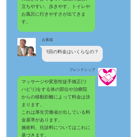
立ちやすい、歩きやす、トイレや
お風呂に行きやすさが出てきま
す。
お客様
1回の料金はいくらなの？
フレンドシップ
マッサージや変形性徒手矯正(リ
ハビリ)をする体の部位や治療院
からの移動距離によって料金は決
まります。
これは厚生労働省が出している料
金基準があります。
施術料、往診料についてはこれに
基づきます。