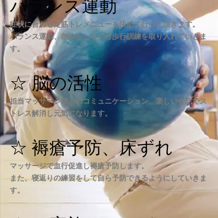
バランス運動
症状に合わせた筋トレメニューを決めて行って頂きます。
バランス運動、散歩をしながら歩行訓練を取り入れていきま
す。
☆ 脳の活性
担当マッサージ師とのコミュニケーション、楽しい会話でス
トレス解消し元気になります。
☆ 褥瘡予防、床ずれ
マッサージで血行促進し褥瘡予防します。
また、寝返りの練習をして自ら予防できるようにしていきま
す。