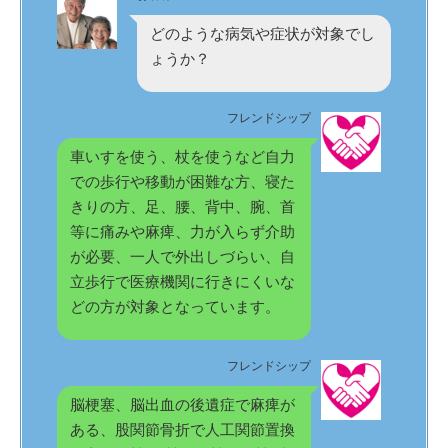
どのような病気や症状が対象でし
ょうか？
フレンドシップ
車いすを使う、杖を使うなど自力
での歩行や移動が困難な方、寝た
きりの方、足、腰、背中、腕、首
等に痛みや麻痺、力が入らず介助
が必要、一人で外出しづらい、自
立歩行で医療機関に行きにくいな
どの方が対象となっています。
フレンドシップ
脳梗塞、脳出血の後遺症で麻痺が
ある、股関節骨折で人工関節置換