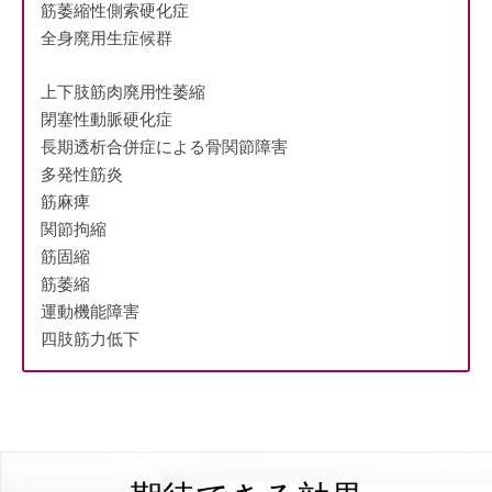
筋萎縮性側索硬化症
全身廃用生症候群
上下肢筋肉廃用性萎縮
閉塞性動脈硬化症
長期透析合併症による骨関節障害
多発性筋炎
筋麻痺
関節拘縮
筋固縮
筋萎縮
運動機能障害
四肢筋力低下