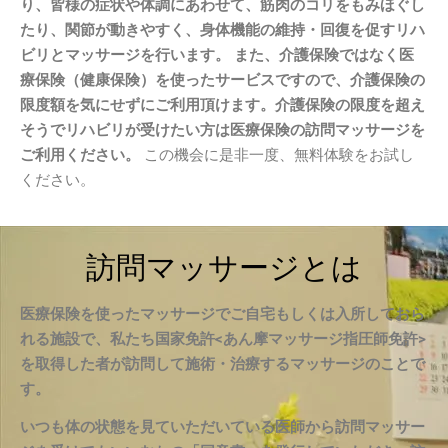
り、皆様の症状や体調にあわせて、筋肉のコリをもみほぐし
たり、関節が動きやすく、身体機能の維持・回復を促すリハ
ビリとマッサージを行います。 また、介護保険ではなく医
療保険（健康保険）を使ったサービスですので、介護保険の
限度額を気にせずにご利用頂けます。介護保険の限度を超え
そうでリハビリが受けたい方は医療保険の訪問マッサージを
ご利用ください。
この機会に是非一度、無料体験をお試し
ください。
訪問マッサージとは
医療保険を使ったマッサージでご自宅もしくは入所しておら
れる施設で、私たち国家免許<あん摩マッサージ指圧師免許>
を取得した者が訪問して施術・治療するマッサージのことで
す。
いつも体の状態を見ていただいている医師から訪問マッサー