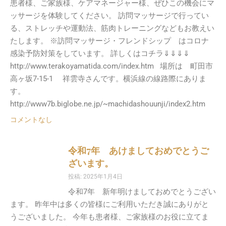
患者様、ご家族様、ケアマネージャー様、ぜひこの機会にマ
ッサージを体験してください。 訪問マッサージで行ってい
る、ストレッチや運動法、筋肉トレーニングなどもお教えい
たします。 ※訪問マッサージ・フレンドシップ はコロナ
感染予防対策をしています。 詳しくはコチラ⇓⇓⇓⇓
http://www.terakoyamatida.com/index.htm 場所は 町田市
高ヶ坂7-15-1 祥雲寺さんです。横浜線の線路際にありま
す。
http://www7b.biglobe.ne.jp/~machidashouunji/index2.htm
コメントなし
令和7年 あけましておめでとうご
ざいます。
投稿: 2025年1月4日
令和7年 新年明けましておめでとうござい
ます。 昨年中は多くの皆様にご利用いただき誠にありがと
うございました。 今年も患者様、ご家族様のお役に立てま