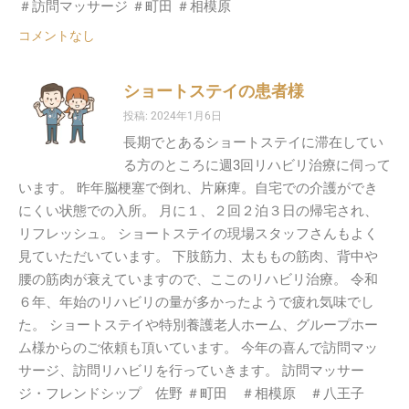
＃訪問マッサージ ＃町田 ＃相模原
コメントなし
ショートステイの患者様
投稿: 2024年1月6日
長期でとあるショートステイに滞在してい
る方のところに週3回リハビリ治療に伺って
います。 昨年脳梗塞で倒れ、片麻痺。自宅での介護ができ
にくい状態での入所。 月に１、２回２泊３日の帰宅され、
リフレッシュ。 ショートステイの現場スタッフさんもよく
見ていただいています。 下肢筋力、太ももの筋肉、背中や
腰の筋肉が衰えていますので、ここのリハビリ治療。 令和
６年、年始のリハビリの量が多かったようで疲れ気味でし
た。 ショートステイや特別養護老人ホーム、グループホー
ム様からのご依頼も頂いています。 今年の喜んで訪問マッ
サージ、訪問リハビリを行っていきます。 訪問マッサー
ジ・フレンドシップ 佐野 ＃町田 ＃相模原 ＃八王子