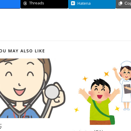
Threads
Hatena
Co
OU MAY ALSO LIKE
応