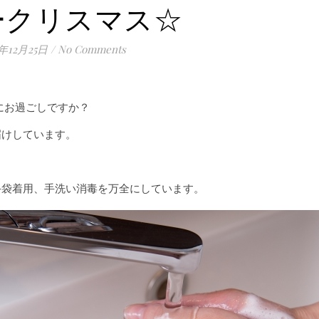
ークリスマス☆
0年12月25日
/
No Comments
にお過ごしですか？
届けしています。
手袋着用、手洗い消毒を万全にしています。