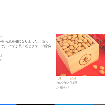
た
 4月も最終週になりました。 あっ
いたいですが長く感じます。治療自
日
グ
2月3日 節分
2022年2月3日
お知らせ