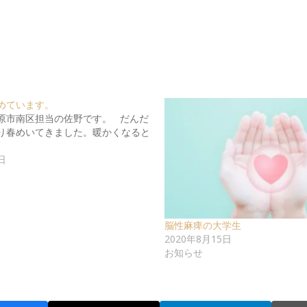
めています。
原市南区担当の佐野です。 だんだ
り春めいてきました。暖かくなると
日
脳性麻痺の大学生
2020年8月15日
お知らせ