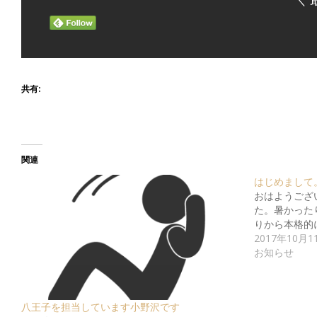
共有:
関連
はじめまして
おはようござ
た。暑かった
りから本格的
2017年10月1
お知らせ
八王子を担当しています小野沢です