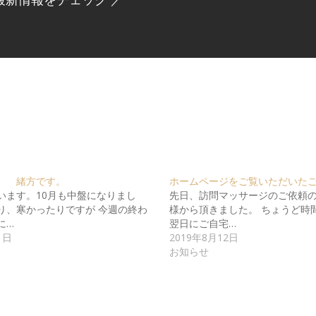
。 緒方です。
ホームページをご覧いただいた
います。10月も中盤になりまし
先日、訪問マッサージのご依頼
り、寒かったりですが 今週の終わ
様から頂きました。 ちょうど時
に…
翌日にご自宅…
1日
2019年8月12日
お知らせ