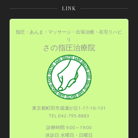
LINK
指圧・あんま・マッサージ・出張治療・在宅リハビ
リ
さの指圧治療院
東京都町田市成瀬が丘1-17-16-101
TEL 042-795-8883
診療時間 9:00～19:00
休診日 水曜日・日曜日