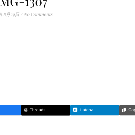
IMG-1307
7年8月29日
/
No Comments
Threads
Hatena
Co