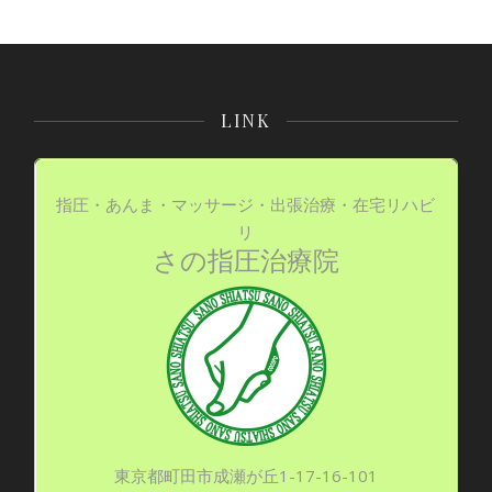
LINK
指圧・あんま・マッサージ・出張治療・在宅リハビ
リ
さの指圧治療院
東京都町田市成瀬が丘1-17-16-101