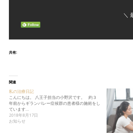
＼ 
共有:
関連
私の治療日記
こんにちは。 八王子担当の小野沢です。 約３
年前からギランバレー症候群の患者様の施術をし
ています…
2018年8月17日
お知らせ