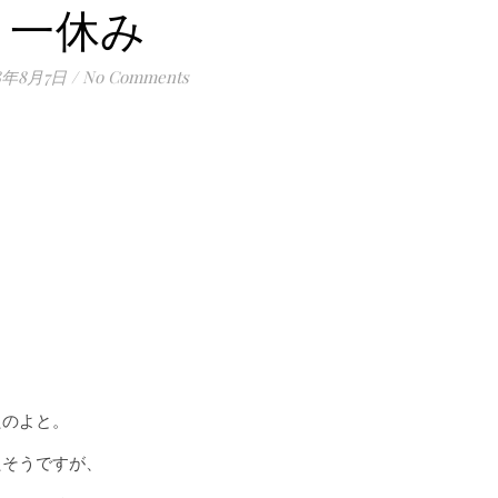
一休み
18年8月7日
/
No Comments
たのよと。
たそうですが、