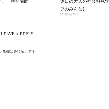
す。 特別講師
休日の大人の社会科見
・・
フのみんな】
2019年9月30日
LEAVE A REPLY
いる欄は必須項目です