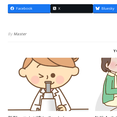
Facebook
X
Bluesky
By
Master
Y