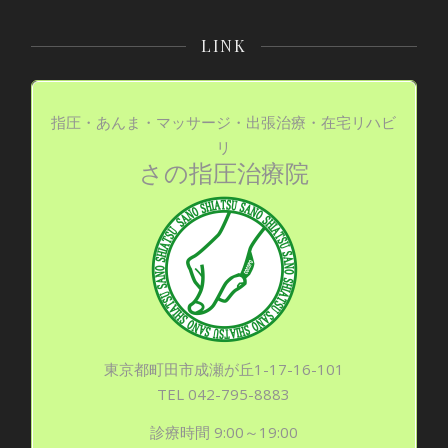
LINK
指圧・あんま・マッサージ・出張治療・在宅リハビ
リ
さの指圧治療院
東京都町田市成瀬が丘1-17-16-101
TEL 042-795-8883
診療時間 9:00～19:00