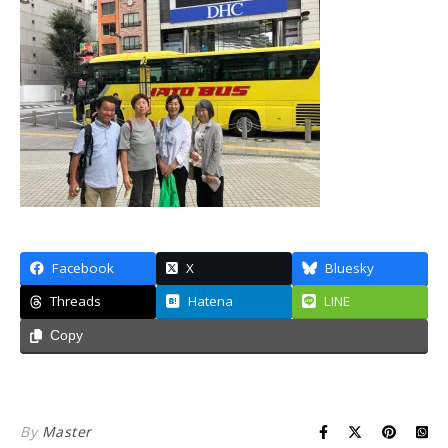
Facebook
X
Bluesky
Threads
Hatena
LINE
Copy
By
Master