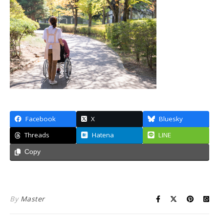
Facebook
X
Bluesky
Threads
Hatena
LINE
Copy
By
Master