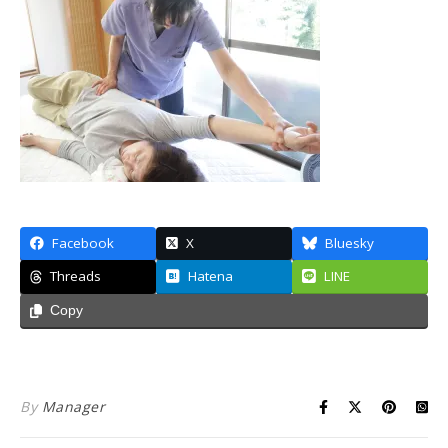
Facebook
X
Bluesky
Threads
Hatena
LINE
Copy
By
Manager